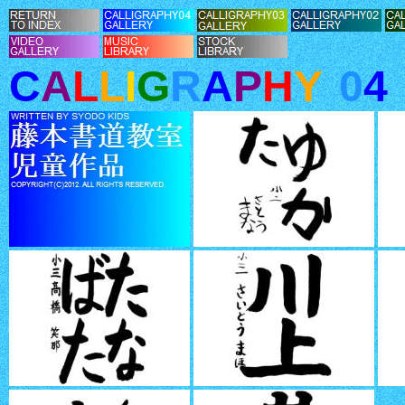
C
A
L
L
I
G
R
A
P
H
Y
0
4