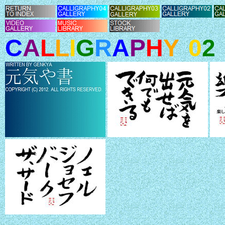
C
A
L
L
I
G
R
A
P
H
Y
0
2